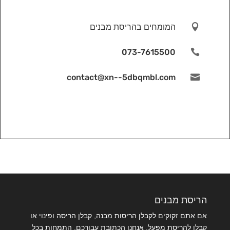

המומחים בהריסת מבנים
073-7615500

contact@xn--5dbqmbl.com

הריסת מבנים
אם אתם זקוקים לקבלן הריסות מבנה, קבלן הריסה ופינוי או
קבלן להריסת מפעל, אנחנו הכתובת עבורכם. התמחות בכל