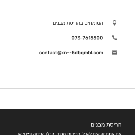

המומחים בהריסת מבנים
073-7615500

contact@xn--5dbqmbl.com

הריסת מבנים
אם אתם זקוקים לקבלן הריסות מבנה, קבלן הריסה ופינוי או